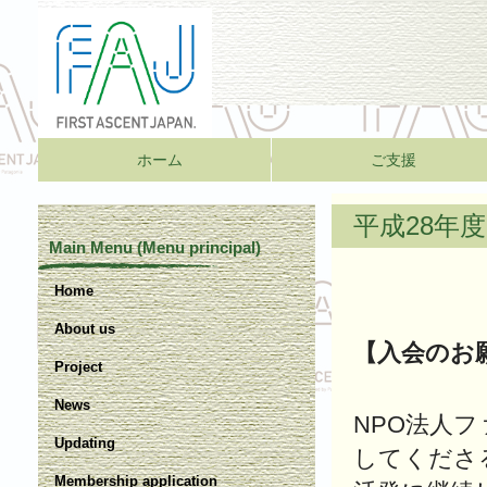
ホーム
ご支援
平成28年
Main Menu (Menu principal)
Home
About us
【入会のお
Project
News
NPO法人
Updating
してくださ
Membership application