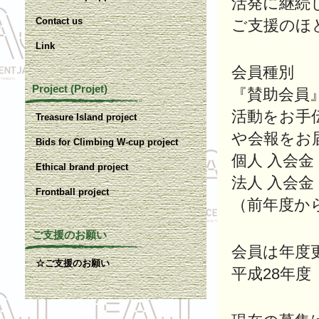
活発に継続
Contact us
ご支援のほ
Link
会員種別
Project (Projet)
『賛助会員
活動をお手
Treasure Island project
や会報を
お
Bids for Climbing W-cup project
個人 入会金 
Ethical brand project
法人 入会金 
Frontball project
（前年度か
ご支援のお願い
会員は年度
☆ご支援のお願い
平成28年度 