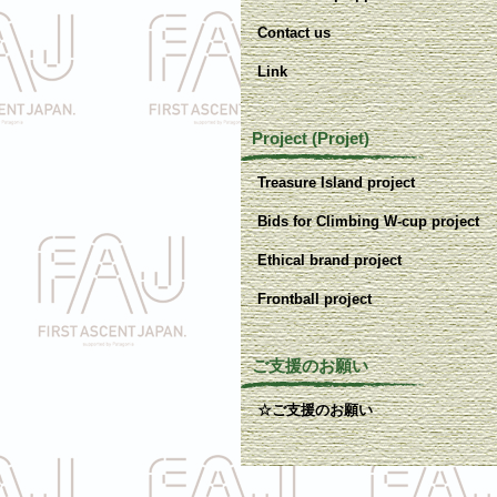
Contact us
Link
Project (Projet)
Treasure Island project
Bids for Climbing W-cup project
Ethical brand project
Frontball project
ご支援のお願い
☆ご支援のお願い