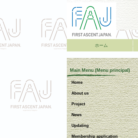
ホーム
Main Menu (Menu principal)
Home
About us
Project
News
Updating
Membership application