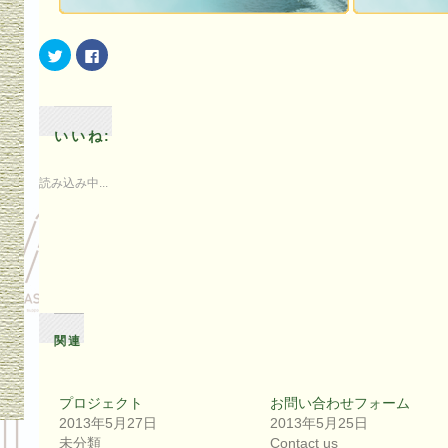
ク
Facebook
リ
で
ッ
共
ク
有
し
す
て
る
Twitter
に
で
は
いいね:
共
ク
有
リ
(新
ッ
し
ク
読み込み中...
い
し
ウ
て
ィ
く
ン
だ
ド
さ
ウ
い
で
(新
開
し
き
い
ま
ウ
す)
ィ
ン
ド
関連
ウ
で
開
き
ま
プロジェクト
お問い合わせフォーム
す)
2013年5月27日
2013年5月25日
未分類
Contact us