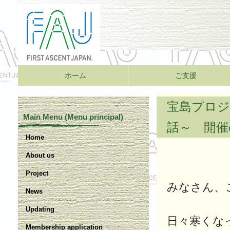
ホーム
ご支援
宝島プロジ
Main Menu (Menu principal)
話～ 開催
Home
About us
Project
みなさん、
News
Updating
日々寒くな
Membership application