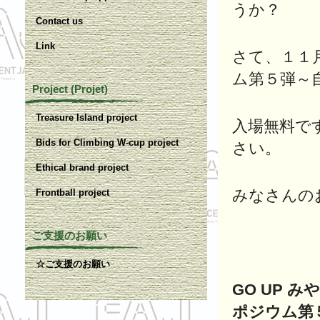
うか？
Contact us
Link
さて、１１
ム第５弾～
Project (Projet)
Treasure Island project
入場無料で
Bids for Climbing W-cup project
さい。
Ethical brand project
みなさんの
Frontball project
ご支援のお願い
☆ご支援のお願い
GO UP 
ポジウム第