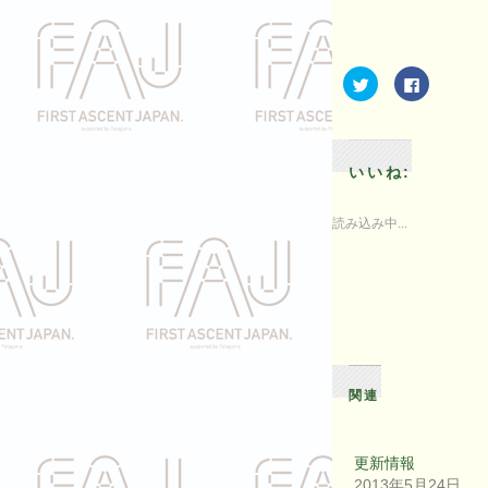
ク
Facebook
リ
で
ッ
共
ク
有
し
す
て
る
Twitter
に
で
は
いいね:
共
ク
有
リ
(新
ッ
し
ク
読み込み中...
い
し
ウ
て
ィ
く
ン
だ
ド
さ
ウ
い
で
(新
開
し
き
い
ま
ウ
す)
ィ
ン
ド
関連
ウ
で
開
き
ま
更新情報
す)
2013年5月24日