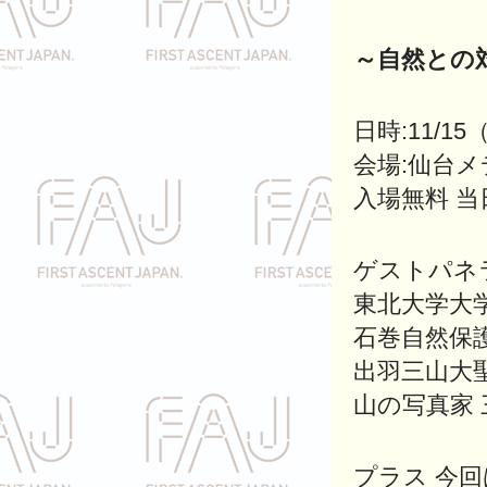
～自然との
日時:11/15（
会場:仙台
入場無料 当
ゲストパネ
東北大学大
石巻自然保
出羽三山大
山の写真家
プラス 今